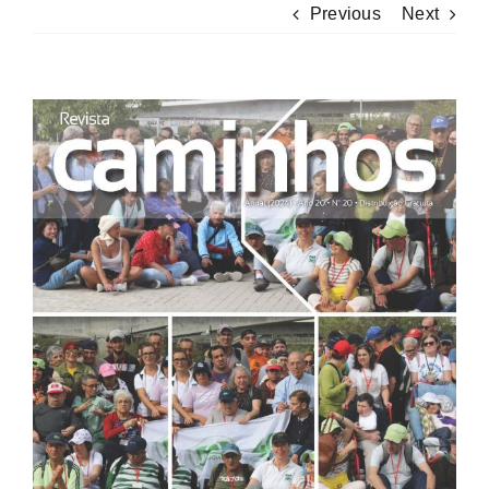
Previous
Next
View
Larger
Image