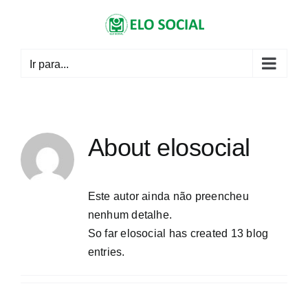
Skip
to
content
Ir para...
About
elosocial
Este autor ainda não preencheu
nenhum detalhe.
So far elosocial has created 13 blog
entries.