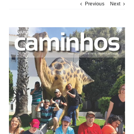
Previous
Next
View
Larger
Image